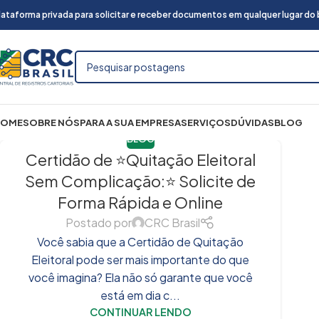
lataforma privada para solicitar e receber documentos em qualquer lugar do br
HOME
SOBRE NÓS
PARA A SUA EMPRESA
SERVIÇOS
DÚVIDAS
BLOG
BLOG
Certidão de ⭐Quitação Eleitoral
Sem Complicação:⭐ Solicite de
Forma Rápida e Online
Postado por
CRC Brasil
Você sabia que a Certidão de Quitação
Eleitoral pode ser mais importante do que
você imagina? Ela não só garante que você
está em dia c...
CONTINUAR LENDO