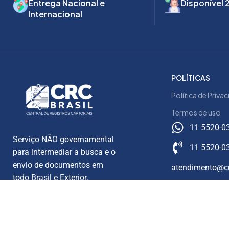
Entrega Nacional e
Disponível 
Internacional
POLÍTICAS
Política de Priva
Termos de uso
11 5520-0
Serviço NÃO governamental
11 5520-0
para intermediar a busca e o
envio de documentos em
atendimento@cr
todo Brasil e Exterior.
CENTRAL DE REGISTROS CARTORIAIS LTDA | CNPJ: 54.618