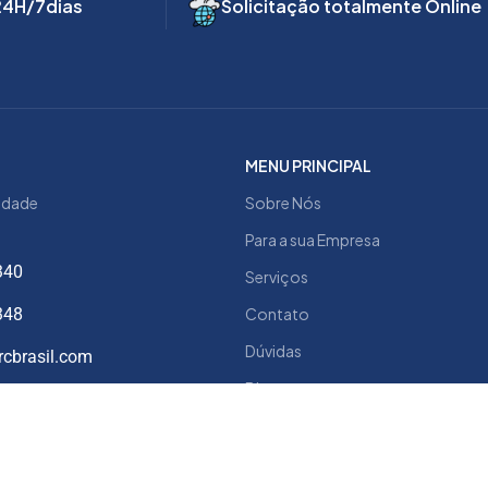
24H/7dias
Solicitação totalmente Online
MENU PRINCIPAL
cidade
Sobre Nós
Para a sua Empresa
340
Serviços
348
Contato
Dúvidas
cbrasil.com
Blog
.553/0001-31