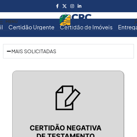
MENU
Certidão Urgente
Certidão de Imóveis
Entrega no 
MAIS SOLICITADAS