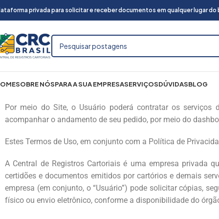
lataforma privada para solicitar e receber documentos em qualquer lugar do br
HOME
SOBRE NÓS
PARA A SUA EMPRESA
SERVIÇOS
DÚVIDAS
BLOG
Por meio do Site, o Usuário poderá contratar os serviços d
acompanhar o andamento de seu pedido, por meio do dashboar
Estes Termos de Uso, em conjunto com a Política de Privacidad
A Central de Registros Cartoriais é uma empresa privada que
certidões e documentos emitidos por cartórios e demais serve
empresa (em conjunto, o “Usuário”) pode solicitar cópias, s
físico ou envio eletrônico, conforme a disponibilidade do órgã