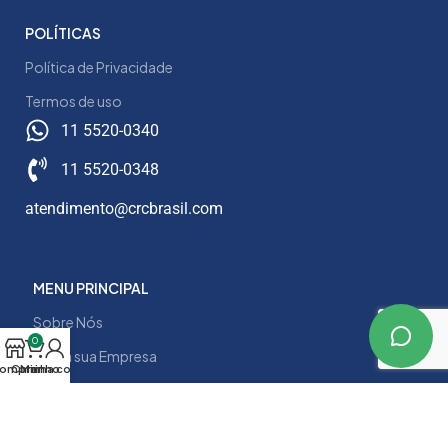
POLÍTICAS
Política de Privacidade
Termos de uso
11 5520-0340
11 5520-0348
atendimento@crcbrasil.com
MENU PRINCIPAL
Sobre Nós
0
Para a sua Empresa
omprar
Carrinho
Minha conta
Serviços
Contato