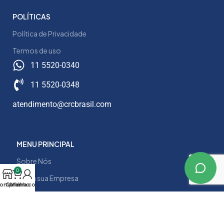
POLÍTICAS
Política de Privacidade
Termos de uso
11 5520-0340
11 5520-0348
atendimento@crcbrasil.com
MENU PRINCIPAL
Sobre Nós
0
Para a sua Empresa
omprar
Carrinho
Minha conta
Serviços
Contato