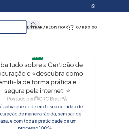
ENTRAR / REGISTRAR
0
/
R$
0,00
BLOG
iba tudo sobre a Certidão de
ocuração e ⭐descubra como
emiti-la de forma prática e
segura pela internet! ⭐
Postado por
CRC Brasil
ê sabia que pode emitir sua certidão de
curação de maneira rápida, sem sair de
asa, e com toda a praticidade de um
processo 100%...