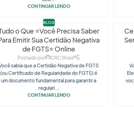
CONTINUAR LENDO
BLOG
Tudo o Que ⭐Você Precisa Saber
Cer
Para Emitir Sua Certidão Negativa
Se
de FGTS⭐ Online
Postado por
CRC Brasil
Você sabia que a Certidão Negativa de FGTS
Vo
(ou Certificado de Regularidade do FGTS) é
Ele
um documento fundamental para garantir a
voc
regulari...
CONTINUAR LENDO