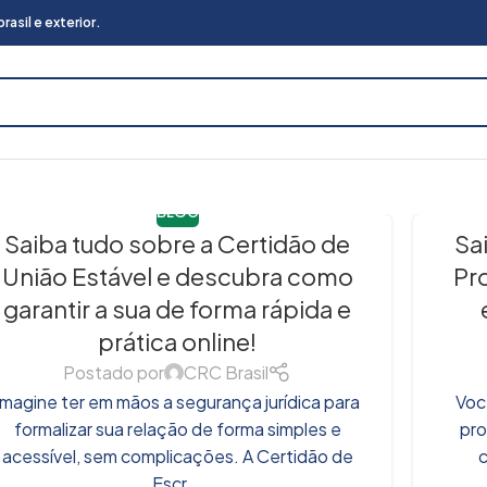
asil e exterior.
BLOG
Saiba tudo sobre a Certidão de
Sa
União Estável e descubra como
Pr
garantir a sua de forma rápida e
prática online!
Postado por
CRC Brasil
Imagine ter em mãos a segurança jurídica para
Voc
formalizar sua relação de forma simples e
pro
acessível, sem complicações. A Certidão de
c
Escr...