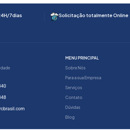
24H/7dias
Solicitação totalmente Online
MENU PRINCIPAL
cidade
Sobre Nós
Para a sua Empresa
340
Serviços
348
Contato
Dúvidas
cbrasil.com
Blog