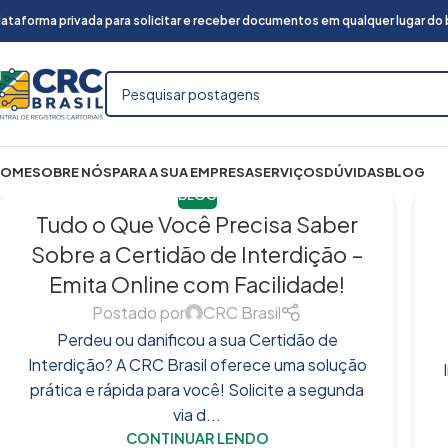
lataforma privada para solicitar e receber documentos em qualquer lugar do br
HOME
SOBRE NÓS
PARA A SUA EMPRESA
SERVIÇOS
DÚVIDAS
BLOG
BLOG
Tudo o Que Você Precisa Saber
Sobre a Certidão de Interdição –
Emita Online com Facilidade!
Postado por
CRC Brasil
Perdeu ou danificou a sua Certidão de
Interdição? A CRC Brasil oferece uma solução
prática e rápida para você! Solicite a segunda
via d...
CONTINUAR LENDO