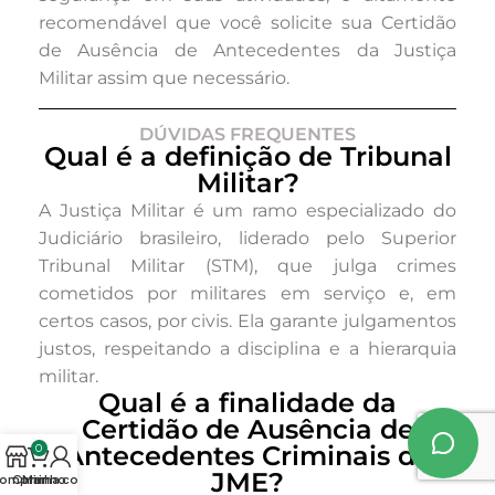
recomendável que você solicite sua Certidão
de Ausência de Antecedentes da Justiça
Militar assim que necessário.
DÚVIDAS FREQUENTES
Qual é a definição de Tribunal
Militar?
A Justiça Militar é um ramo especializado do
Judiciário brasileiro, liderado pelo Superior
Tribunal Militar (STM), que julga crimes
cometidos por militares em serviço e, em
certos casos, por civis. Ela garante julgamentos
justos, respeitando a disciplina e a hierarquia
militar.
Qual é a finalidade da
Certidão de Ausência de
Antecedentes Criminais da
0
JME?
omprar
Carrinho
Minha conta