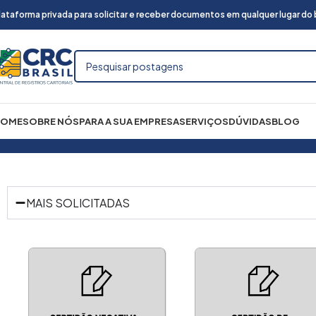
lataforma privada para solicitar e receber documentos em qualquer lugar do br
HOME
SOBRE NÓS
PARA A SUA EMPRESA
SERVIÇOS
DÚVIDAS
BLOG
 Civil
Certidão Urgente
Certidão de Imóveis
Ent
MAIS SOLICITADAS