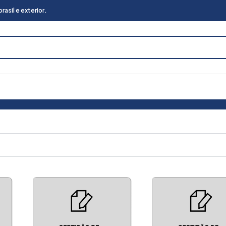
asil e exterior.
rega no Brasil e Exterior
Certidão de Protesto
32.