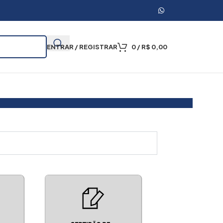
ENTRAR / REGISTRAR
0
/
R$
0,00
000 Mil Certidões Emitidas
Certidão Online
Apost