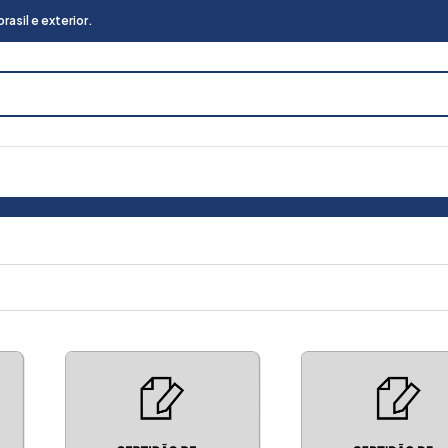
asil e exterior.
rega no Brasil e Exterior
Certidão de Protesto
32.