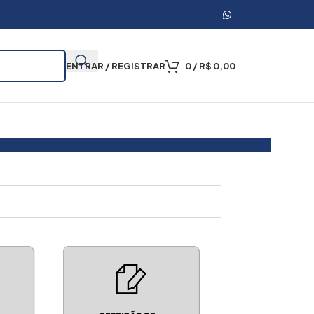
ENTRAR / REGISTRAR
0
/
R$
0,00
000 Mil Certidões Emitidas
Certidão Online
Apost