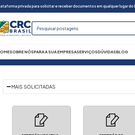
lataforma privada para solicitar e receber documentos em qualquer lugar do br
HOME
SOBRE NÓS
PARA A SUA EMPRESA
SERVIÇOS
DÚVIDAS
BLOG
 Civil
Certidão Urgente
Certidão de Imóveis
Ent
MAIS SOLICITADAS