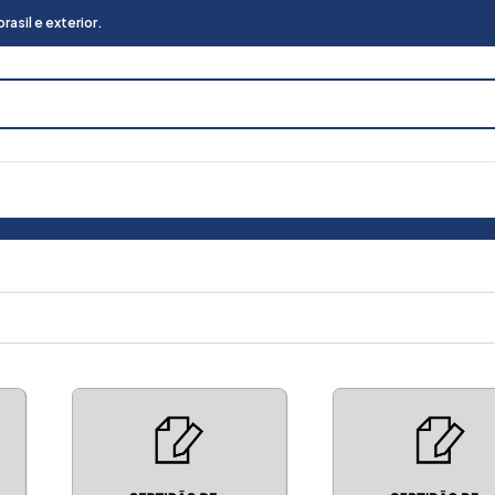
asil e exterior.
ntrega no Brasil e Exterior
Certidão de Protesto
32