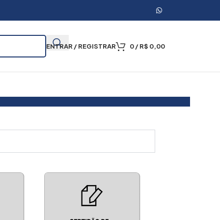
ENTRAR / REGISTRAR
0
/
R$
0,00
.000 Mil Certidões Emitidas
Certidão Online
Apo