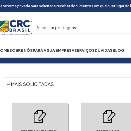
lataforma privada para solicitar e receber documentos em qualquer lugar do br
HOME
SOBRE NÓS
PARA A SUA EMPRESA
SERVIÇOS
DÚVIDAS
BLOG
ro Civil
Certidão Urgente
Certidão de Imóveis
E
MAIS SOLICITADAS